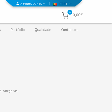
A MINHA CONTA
PT-PT
0
0,00€
s
Portfolio
Qualidade
Contactos
b-categorias