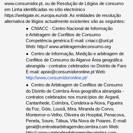
www.consumidor.pt, ou de Resolução de Litígios de consumo 
em Linha identificadas no sítio electrónico 
https://webgate.ec.europa.eu/odr. As entidades de resolução 
alternativa de litígios actualmente existentes são as seguintes: 
CNIACC - Centro Nacional de Informação 
● 
e Arbitragem de Conflitos de Consumo 
Competência genérica E-mail: cniacc@unl.pt 
Web: http:// www.arbitragemdeconsumo.org 
Centro de Informação, Medição e arbitragem de 
● 
Conflitos de Consumo do Algarve Área geográfica 
abrangida - contratos celebrados no Distrito de Faro 
E-mail: apoio@consumidoronline.pt Web: 
http://www.consumidoronline.pt/ 
Centro de Arbitragem de Conflitos de Consumo 
● 
do Distrito de Coimbra Área geográfica abrangida - 
contratos celebrados nos municípios de: Arganil, 
Cantanhede, Coimbra, Condeixa-a-Nova, Figueira 
da Foz, Góis, Lousã, Mira, Miranda do Corvo, 
Montemor-o-Velho, Oliveira do Hospital, Penacova, 
Penela, Soure, Tábua, Vila Nova de Poiares. E-mail: 
geral@centrodearbitragemdecoimbra.com Web: 
http:// www.centrodearbitragemdecoimbra.com 