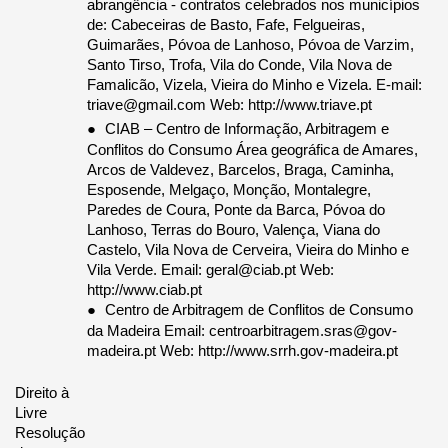
abrangência - contratos celebrados nos municípios 
de: Cabeceiras de Basto, Fafe, Felgueiras, 
Guimarães, Póvoa de Lanhoso, Póvoa de Varzim, 
Santo Tirso, Trofa, Vila do Conde, Vila Nova de 
Famalicão, Vizela, Vieira do Minho e Vizela. E-mail: 
triave@gmail.com Web: http://www.triave.pt 
CIAB – Centro de Informação, Arbitragem e 
● 
Conflitos do Consumo Área geográfica de Amares, 
Arcos de Valdevez, Barcelos, Braga, Caminha, 
Esposende, Melgaço, Monção, Montalegre, 
Paredes de Coura, Ponte da Barca, Póvoa do 
Lanhoso, Terras do Bouro, Valença, Viana do 
Castelo, Vila Nova de Cerveira, Vieira do Minho e 
Vila Verde. Email: geral@ciab.pt Web: 
http://www.ciab.pt 
Centro de Arbitragem de Conflitos de Consumo 
● 
da Madeira Email: centroarbitragem.sras@gov-
madeira.pt Web: http://www.srrh.gov-madeira.pt 
Direito à 
Livre 
Resolução 