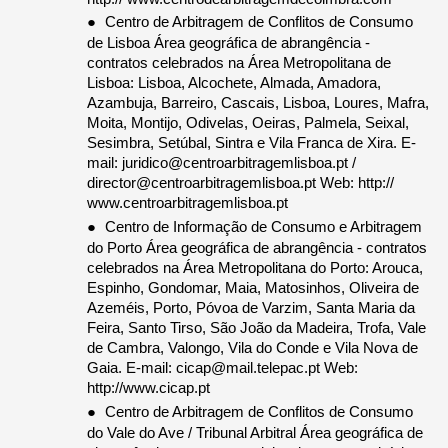
Centro de Arbitragem de Conflitos de Consumo 
● 
de Lisboa Área geográfica de abrangência - 
contratos celebrados na Área Metropolitana de 
Lisboa: Lisboa, Alcochete, Almada, Amadora, 
Azambuja, Barreiro, Cascais, Lisboa, Loures, Mafra, 
Moita, Montijo, Odivelas, Oeiras, Palmela, Seixal, 
Sesimbra, Setúbal, Sintra e Vila Franca de Xira. E-
mail: juridico@centroarbitragemlisboa.pt / 
director@centroarbitragemlisboa.pt Web: http:// 
www.centroarbitragemlisboa.pt 
Centro de Informação de Consumo e Arbitragem 
● 
do Porto Área geográfica de abrangência - contratos 
celebrados na Área Metropolitana do Porto: Arouca, 
Espinho, Gondomar, Maia, Matosinhos, Oliveira de 
Azeméis, Porto, Póvoa de Varzim, Santa Maria da 
Feira, Santo Tirso, São João da Madeira, Trofa, Vale 
de Cambra, Valongo, Vila do Conde e Vila Nova de 
Gaia. E-mail: cicap@mail.telepac.pt Web: 
http://www.cicap.pt 
Centro de Arbitragem de Conflitos de Consumo 
● 
do Vale do Ave / Tribunal Arbitral Área geográfica de 