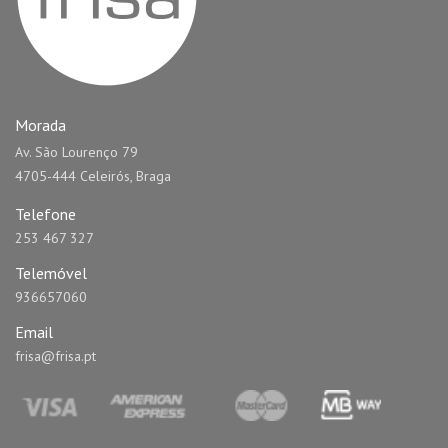
Morada
Av. São Lourenço 79
4705-444 Celeirós, Braga
Telefone
253 467 327
Telemóvel
936657060
Email
frisa@frisa.pt