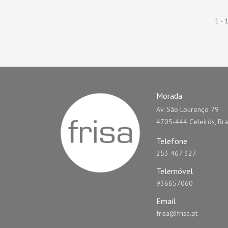
1 - 
Morada
Av. São Lourenço 79
4705-444 Celeirós, Br
Telefone
253 467 327
Telemóvel
936657060
Email
frisa@frisa.pt